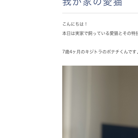
我が家の愛猫
こんにちは！
本日は実家で飼っている愛猫とその特
7歳4ヶ月のキジトラのポテチくんです