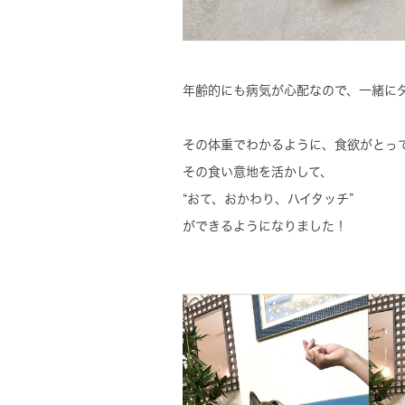
年齢的にも病気が心配なので、一緒にダ
その体重でわかるように、食欲がとっ
その食い意地を活かして、
“おて、おかわり、ハイタッチ”
ができるようになりました！