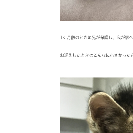
1ヶ月齢のときに兄が保護し、我が家
お迎えしたときはこんなに小さかった