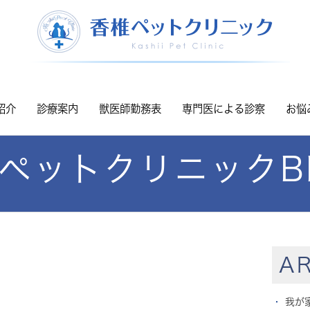
紹介
診療案内
獣医師勤務表
専門医による診察
お悩
ペットクリニックB
AR
我が