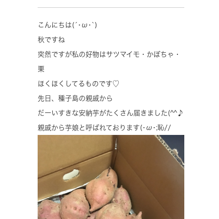
こんにちは(´･ω･`)
秋ですね
突然ですが私の好物はサツマイモ・かぼちゃ・
栗
ほくほくしてるものです♡
先日、種子島の親戚から
だーいすきな安納芋がたくさん届きました(^^♪
親戚から芋娘と呼ばれております(･ω･;恥//