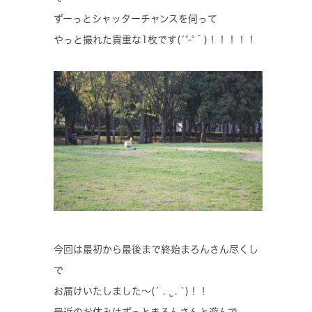
ずーっとシャッターチャンスを伺って
やっと撮れた貴重な1枚です(´°‐°｀)！！！！！
今回は最初から最後まで終始まろんさん尽くし
で
お届けいたしました〜(´ . .̫ . `)！！