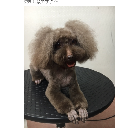
澄まし顔です(^ ^)