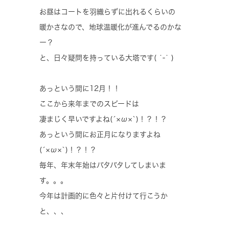
お昼はコートを羽織らずに出れるくらいの
暖かさなので、地球温暖化が進んでるのかな
ー？
と、日々疑問を持っている大塔です( ˙-˙ )
あっという間に12月！！
ここから来年までのスピードは
凄まじく早いですよね(´×ω×`)！？！？
あっという間にお正月になりますよね
(´×ω×`)！？！？
毎年、年末年始はバタバタしてしまいま
す。。。
今年は計画的に色々と片付けて行こうか
と、、、