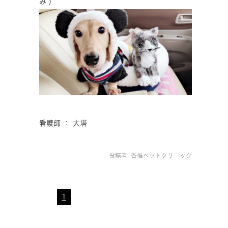
み )
看護師 ： 大塔
投稿者:
香椎ペットクリニック
1