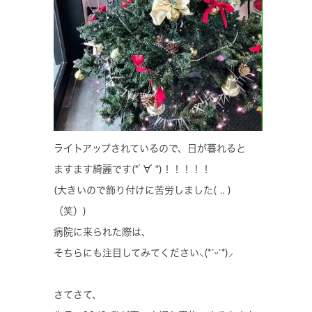
ライトアップされているので、日が暮れると
ますます綺麗です(*ﾟ∀ﾟ*)！！！！！
(大きいので飾り付けに苦労しました( .. )
（笑）)
病院に来られた際は、
そちらにも注目してみてください‪⸜(*ˊᵕˋ*)⸝‬
さてさて、