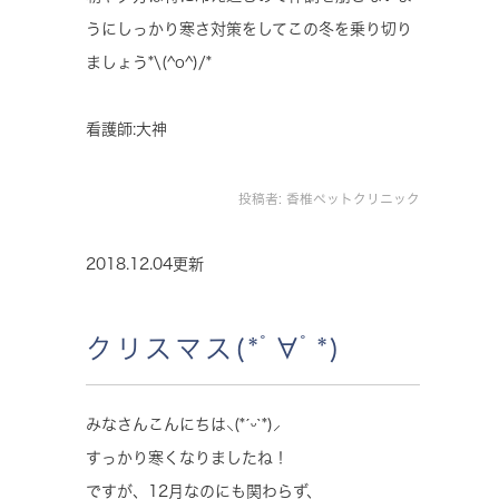
うにしっかり寒さ対策をしてこの冬を乗り切り
ましょう*\(^o^)/*
看護師:大神
投稿者:
香椎ペットクリニック
2018.12.04更新
クリスマス(*ﾟ∀ﾟ*)
みなさんこんにちは‪⸜(*ˊᵕˋ*)⸝‬
すっかり寒くなりましたね！
ですが、12月なのにも関わらず、