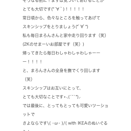
そうなる前に！まずは気づいてあげることが
とても大切です(*´∀｀)！！！！！
常日頃から、色々なところを触ってあげて
スキンシップをとりましょう(*ﾟ∀ﾟ*)
私も毎日まろんさんと家中走り回ります（笑）
(2Kのせまーいお部屋です（笑）)
帰ってきたら毎日わしゃわしゃわしゃーー
ー！！！！
と、まろんさんの全身を撫でくり回します
（笑）
スキンシップはお互いにとって、
とても大切なことです⋆⸜(´˘`*)⸝
では最後に、とってもとっても可愛いツーショ
ットで
さよならです\( ･ω･ )/( with IKEAのぬいぐる