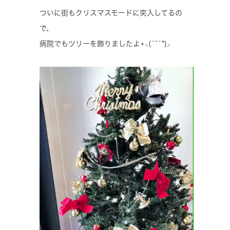
ついに街もクリスマスモードに突入してるの
で、
病院でもツリーを飾りましたよ⋆⸜(´˘`*)⸝