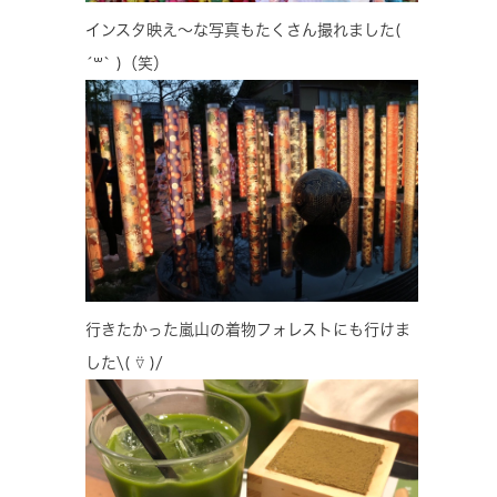
インスタ映え～な写真もたくさん撮れました(
´꒳​` )（笑）
行きたかった嵐山の着物フォレストにも行けま
した\( ⍢ )/