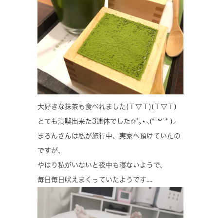
大好きな抹茶も食べれました(Ｔ▽Ｔ)(Ｔ▽Ｔ)
とても満喫出来た3連休でした✩°｡⋆⸜(*˙꒳˙* )⸝
まろんさんは私が旅行中、実家へ預けていたの
ですが、
やはり私がいないと夜中も寝ないようで、
毎日毎日吠えまくっていたようです....