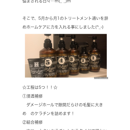
悩まされる日々…m(_ _)m
そこで、5月から月1のトリートメント通いを辞
めホームケアに力を入れる事にしました(^_-)
☆工程は5つ！！☆
①浸透補修
ダメージホールで隙間だらけの毛髪に大き
め のケラチンを詰めます！
②結合補修