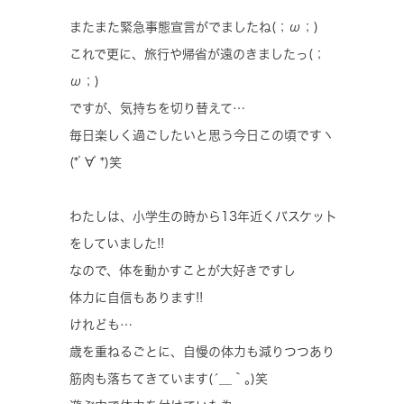
またまた緊急事態宣言がでましたね(；ω；)
これで更に、旅行や帰省が遠のきましたっ(；
ω；)
ですが、気持ちを切り替えて…
毎日楽しく過ごしたいと思う今日この頃ですヽ
(*ﾟ∀ﾟ*)笑
わたしは、小学生の時から13年近くバスケット
をしていました!!
なので、体を動かすことが大好きですし
体力に自信もあります!!
けれども…
歳を重ねるごとに、自慢の体力も減りつつあり
筋肉も落ちてきています(´＿｀｡)笑