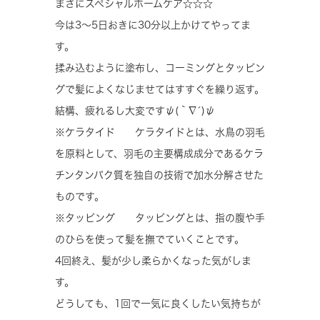
まさにスペシャルホームケア☆☆☆
今は3〜5日おきに30分以上かけてやってま
す。
揉み込むように塗布し、コーミングとタッピン
グで髪によくなじませてはすすぐを繰り返す。
結構、疲れるし大変ですψ(｀∇´)ψ
※ケラタイド ケラタイドとは、水鳥の羽毛
を原料として、羽毛の主要構成成分であるケラ
チンタンパク質を独自の技術で加水分解させた
ものです。
※タッピング タッピングとは、指の腹や手
のひらを使って髪を撫でていくことです。
4回終え、髪が少し柔らかくなった気がしま
す。
どうしても、1回で一気に良くしたい気持ちが