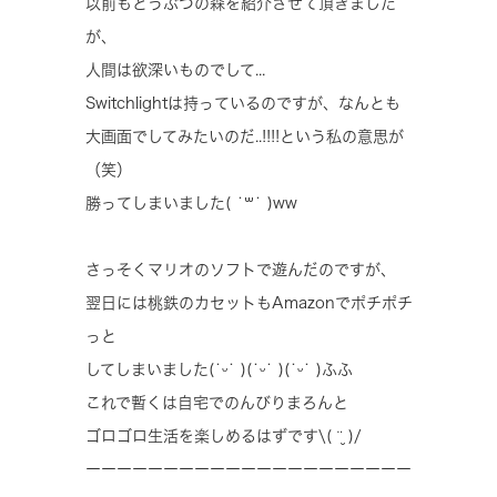
以前もどうぶつの森を紹介させて頂きました
が、
人間は欲深いものでして...
Switchlightは持っているのですが、なんとも
大画面でしてみたいのだ..!!!!という私の意思が
（笑）
勝ってしまいました( ˙꒳​˙ )ww
さっそくマリオのソフトで遊んだのですが、
翌日には桃鉄のカセットもAmazonでポチポチ
っと
してしまいました(˙ᵕ​˙ )(˙ᵕ​˙ )(˙ᵕ​˙ )ふふ
これで暫くは自宅でのんびりまろんと
ゴロゴロ生活を楽しめるはずです\( ¨̮ )/
ーーーーーーーーーーーーーーーーーーーーー