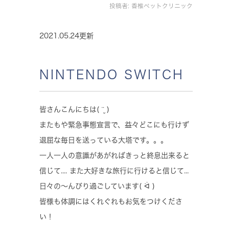
投稿者:
香椎ペットクリニック
2021.05.24更新
NINTENDO SWITCH
皆さんこんにちは( ¨̮ )
またもや緊急事態宣言で、益々どこにも行けず
退屈な毎日を送っている大塔です。。。
一人一人の意識があがればきっと終息出来ると
信じて.... また大好きな旅行に行けると信じて...
日々の〜んびり過ごしています( ᐛ )
皆様も体調にはくれぐれもお気をつけくださ
い！