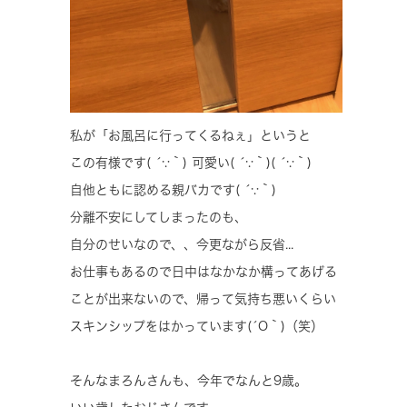
私が「お風呂に行ってくるねぇ」というと
この有様です( ´∵｀) 可愛い( ´∵｀)( ´∵｀)
自他ともに認める親バカです( ´∵｀)
分離不安にしてしまったのも、
自分のせいなので、、今更ながら反省...
お仕事もあるので日中はなかなか構ってあげる
ことが出来ないので、帰って気持ち悪いくらい
スキンシップをはかっています(´O｀)（笑）
そんなまろんさんも、今年でなんと9歳。