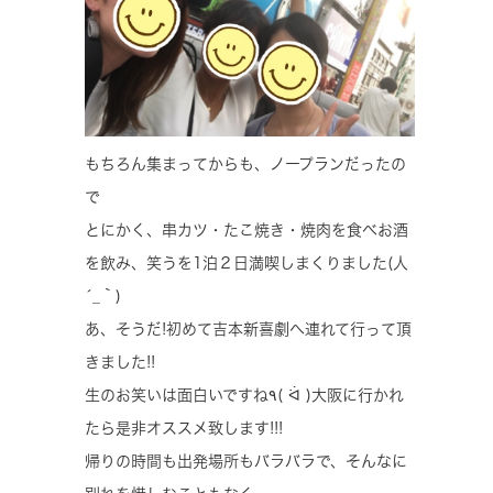
もちろん集まってからも、ノープランだったの
で
とにかく、串カツ・たこ焼き・焼肉を食べお酒
を飲み、笑うを1泊２日満喫しまくりました(人
´_｀)
あ、そうだ!初めて吉本新喜劇へ連れて行って頂
きました!!
生のお笑いは面白いですね٩( ᐛ )大阪に行かれ
たら是非オススメ致します!!!
帰りの時間も出発場所もバラバラで、そんなに