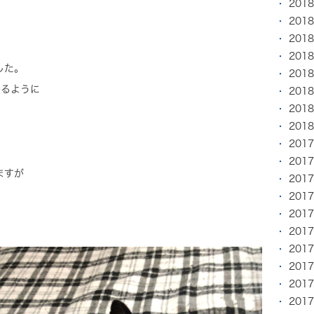
201
201
201
201
した。
201
来るように
201
201
。
201
201
201
ますが
201
201
201
201
201
201
201
201