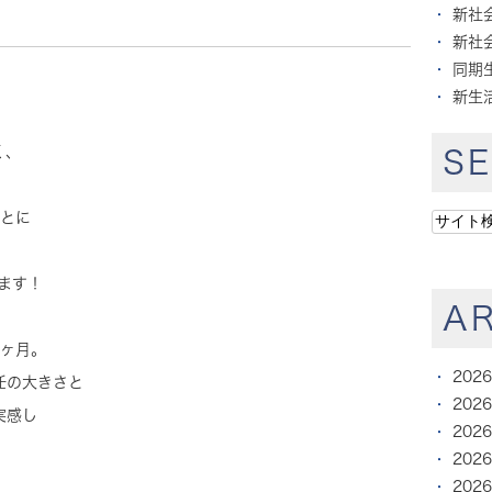
新社
新社
同期
新生
く、
S
ことに
ます！
A
1ヶ月。
202
任の大きさと
202
実感し
202
202
202