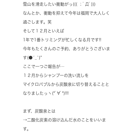
雪山を滑走したい衝動がっ((( ；ﾟДﾟ)))
なんとか、衝動を抑えて今年は福岡で大人しく
過ごします。笑
そして１２月といえば
1年で1番トリミングが忙しくなる月です!!
今年もたくさんのご予約、ありがとうございま
す(●´_`)"
ここで一つご報告が…
１２月からシャンプーの洗い流しを
マイクロバブルから炭酸泉に切り替えることと
なりましたっヽ(*ﾟ∀ﾟ*)!!!
まず、炭酸泉とは
→二酸化炭素の溶け込んだ水のことをいいま
す。