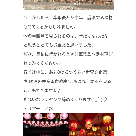
もしかしたら、半年後とか来年、崩壊する建物
もでてくるかもしれません。
今の軍艦島を見られるのは、今だけなんだなー
と思うととても貴重だと思いました。
ぜひ、長崎に行かれるときは軍艦島へ足を運ば
れてみてください◡̈
行く途中に、あと確か3つぐらい世界文化遺
産"明治の産業革命遺産"に選ばれた箇所を見る
こともできますよ♪
きれいなランタンで締めくくります(´_｀)♡
トリマー；池谷