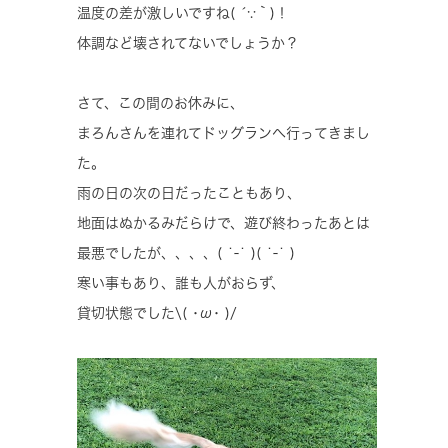
温度の差が激しいですね( ´∵｀)！
体調など壊されてないでしょうか？
さて、この間のお休みに、
まろんさんを連れてドッグランへ行ってきまし
た。
雨の日の次の日だったこともあり、
地面はぬかるみだらけで、遊び終わったあとは
最悪でしたが、、、、( ˙-˙ )( ˙-˙ )
寒い事もあり、誰も人がおらず、
貸切状態でした\( ･ω･ )/