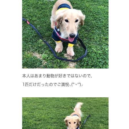
本人はあまり動物が好きではないので、
1匹だけだったのでご満悦‪⸜(*ˊᵕˋ*)⸝‬