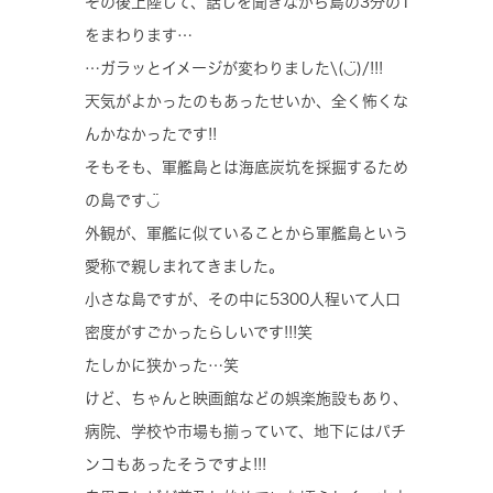
その後上陸して、話しを聞きながら島の3分の1
をまわります…
…ガラッとイメージが変わりました\(◡̈)/!!!
天気がよかったのもあったせいか、全く怖くな
んかなかったです!!
そもそも、軍艦島とは海底炭坑を採掘するため
の島です◡̈
外観が、軍艦に似ていることから軍艦島という
愛称で親しまれてきました。
小さな島ですが、その中に5300人程いて人口
密度がすごかったらしいです!!!笑
たしかに狭かった…笑
けど、ちゃんと映画館などの娯楽施設もあり、
病院、学校や市場も揃っていて、地下にはパチ
ンコもあったそうですよ!!!