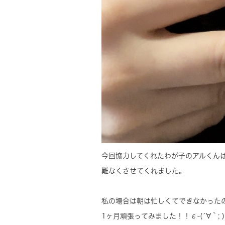
今回協力してくれたわが子のアルくん
難なくさせてくれました。
私の場合は朝は忙しくてできなかった
1ヶ月頑張ってみました！！ε-(´∀｀; )